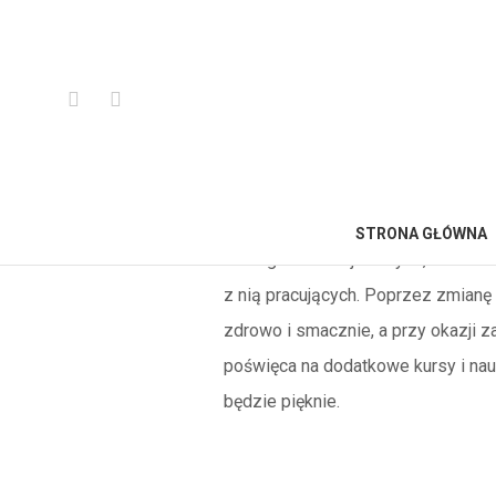
Patrycja Brejza
Trener Personalny, Instruktor Fitnes
STRONA GŁÓWNA
treningami funkcjonalnymi, ukieru
z nią pracujących. Poprzez zmian
zdrowo i smacznie, a przy okazji 
poświęca na dodatkowe kursy i naukę
będzie pięknie.