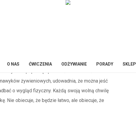
So
s i Dietetyk. Interesuje się
O NAS
ĆWICZENIA
ODŻYWIANIE
PORADY
SKLEP
nkowanymi na poprawę sprawności i mobilności osób
ę nawyków żywieniowych, udowadnia, że można jeść
zadbać o wygląd fizyczny. Każdą swoją wolną chwilę
. Nie obiecuje, że będzie łatwo, ale obiecuje, że